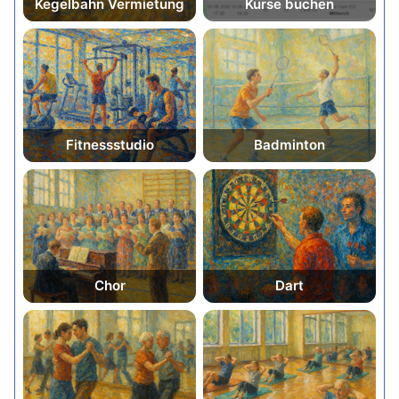
Kegelbahn Vermie­tung
Kurse buchen
Fitnessstudio
Badminton
Chor
Dart