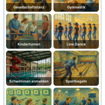
Gesell­schafts­­­­­tanz
Gymnastik
Kinderturnen
Line Dance
Schwim­men anmelden
Sport­kegeln